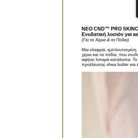
NΕΟ CND™ PRO SKINC
Eνυδατική λοσιόν για κ
(Για τα Χέρια & τα Πόδια)
Μια ελαφριά, εμπλουτισμένη
χέρια και τα πόδια, που ενυ
αφήνει λιπαρά κατάλοιπα. Το 
προέλευσης shea butter και 