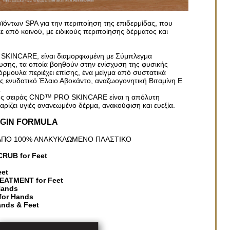
ϊόντων SPA για την περιποίηση της επιδερμίδας, που
 από κοινού, με ειδικούς περιποίησης δέρματος και
KINCARE, είναι διαμορφωμένη με Σύμπλεγμα
υσης, τα οποία βοηθούν στην ενίσχυση της φυσικής
ρμουλα περιέχει επίσης, ένα μείγμα από συστατικά
ενυδατικό Έλαιο Αβοκάντο, αναζωογονητική Βιταμίνη Ε
.
ης σειράς CND™ PRO SKINCARE είναι η απόλυτη
ίζει υγιές ανανεωμένο δέρμα, ανακούφιση και ευεξία.
IGIN FORMULA
 ΑΠΟ 100% ΑΝΑΚΥΚΛΩΜΕΝΟ ΠΛΑΣΤΙΚΟ
RUB for Feet
et
EATMENT for Feet
Hands
for Hands
nds & Feet