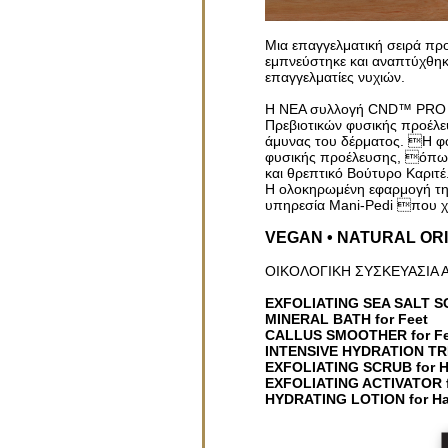
Μια επαγγελματική σειρά προ
εμπνεύστηκε και αναπτύχθηκε
επαγγελματίες νυχιών.
Η ΝΕΑ συλλογή CND™ PRO S
Πρεβιοτικών φυσικής προέλε
άμυνας του δέρματος. Η φό
φυσικής προέλευσης, όπως 
και θρεπτικό Βούτυρο Καριτέ
Η ολοκηρωμένη εφαρμογή τ
υπηρεσία Mani-Pedi που χαρ
VEGAN • NATURAL OR
ΟΙΚΟΛΟΓΙΚΗ ΣΥΣΚΕΥΑΣΙΑ
EXFOLIATING SEA SALT SC
MINERAL BATH for Feet
CALLUS SMOOTHER for Fe
INTENSIVE HYDRATION TR
EXFOLIATING SCRUB for 
EXFOLIATING ACTIVATOR 
HYDRATING LOTION for Ha