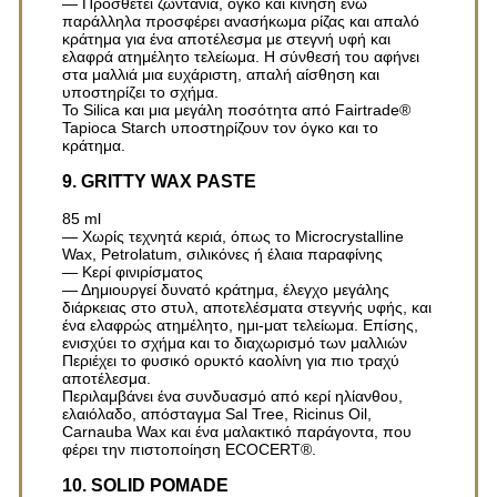
— Προσθέτει ζωντάνια, όγκο και κίνηση ενώ
παράλληλα προσφέρει ανασήκωμα ρίζας και απαλό
κράτημα για ένα αποτέλεσμα με στεγνή υφή και
ελαφρά ατημέλητο τελείωμα. Η σύνθεσή του αφήνει
στα μαλλιά μια ευχάριστη, απαλή αίσθηση και
υποστηρίζει το σχήμα.
Το Silica και μια μεγάλη ποσότητα από Fairtrade®
Tapioca Starch υποστηρίζουν τον όγκο και το
κράτημα.
9. GRITTY WAX PASTE
85 ml
— Χωρίς τεχνητά κεριά, όπως το Microcrystalline
Wax, Petrolatum, σιλικόνες ή έλαια παραφίνης
— Κερί φινιρίσματος
— Δημιουργεί δυνατό κράτημα, έλεγχο μεγάλης
διάρκειας στο στυλ, αποτελέσματα στεγνής υφής, και
ένα ελαφρώς ατημέλητο, ημι-ματ τελείωμα. Επίσης,
ενισχύει το σχήμα και το διαχωρισμό των μαλλιών
Περιέχει το φυσικό ορυκτό καολίνη για πιο τραχύ
αποτέλεσμα.
Περιλαμβάνει ένα συνδυασμό από κερί ηλίανθου,
ελαιόλαδο, απόσταγμα Sal Tree, Ricinus Oil,
Carnauba Wax και ένα μαλακτικό παράγοντα, που
φέρει την πιστοποίηση ECOCERT®.
10. SOLID POMADE