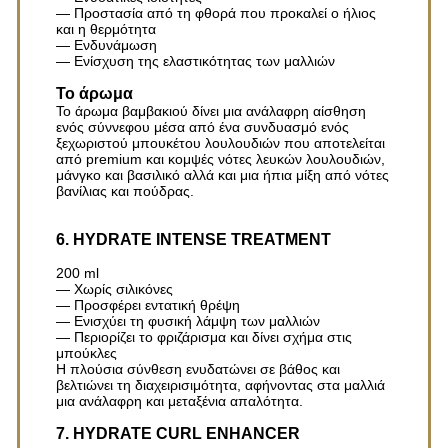
— Προστασία από τη φθορά που προκαλεί ο ήλιος
και η θερμότητα
— Ενδυνάμωση
— Ενίσχυση της ελαστικότητας των μαλλιών
Το άρωμα
Το άρωμα βαμβακιού δίνει μια ανάλαφρη αίσθηση
ενός σύννεφου μέσα από ένα συνδυασμό ενός
ξεχωριστού μπουκέτου λουλουδιών που αποτελείται
από premium και κομψές νότες λευκών λουλουδιών,
μάνγκο και βασιλικό αλλά και μια ήπια μίξη από νότες
βανίλιας και πούδρας.
6. HYDRATE INTENSE TREATMENT
200 ml
— Χωρίς σιλικόνες
— Προσφέρει εντατική θρέψη
— Ενισχύει τη φυσική λάμψη των μαλλιών
— Περιορίζει το φριζάρισμα και δίνει σχήμα στις
μπούκλες
Η πλούσια σύνθεση ενυδατώνει σε βάθος και
βελτιώνει τη διαχειρισιμότητα, αφήνοντας στα μαλλιά
μια ανάλαφρη και μεταξένια απαλότητα.
7.
HYDRATE
CURL ENHANCER