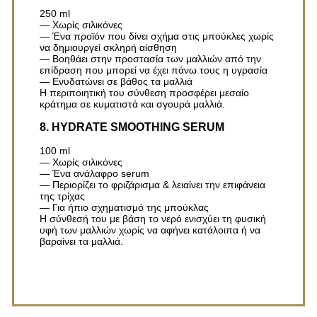
250 ml
— Χωρίς σιλικόνες
— Ένα προϊόν που δίνει σχήμα στις μπούκλες χωρίς
να δημιουργεί σκληρή αίσθηση
— Βοηθάει στην προστασία των μαλλιών από την
επίδραση που μπορεί να έχει πάνω τους η υγρασία
— Ενυδατώνει σε βάθος τα μαλλιά
Η περιποιητική του σύνθεση προσφέρει μεσαίο
κράτημα σε κυματιστά και σγουρά μαλλιά.
8.
HYDRATE
SMOOTHING SERUM
100 ml
— Χωρίς σιλικόνες
— Ένα ανάλαφρο serum
— Περιορίζει το φριζάρισμα & λειαίνει την επιφάνεια
της τρίχας
— Για ήπιο σχηματισμό της μπούκλας
Η σύνθεσή του με βάση το νερό ενισχύει τη φυσική
υφή των μαλλιών χωρίς να αφήνει κατάλοιπα ή να
βαραίνει τα μαλλιά.