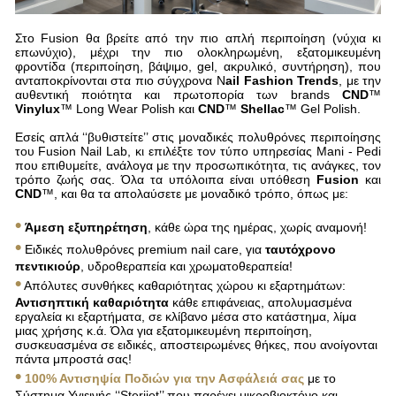
Στο Fusion θα βρείτε από την πιο απλή περιποίηση (νύχια κι
επωνύχιο), μέχρι την πιο ολοκληρωμένη, εξατομικευμένη
φροντίδα (περιποίηση, βάψιμο, gel, ακρυλικό, συντήρηση), που
ανταποκρίνονται στα πιο σύγχρονα Ν
ail Fashion Trends
, με την
αυθεντική ποιότητα και πρωτοπορία των brands
CND
™
Vinylux
™ Long Wear Polish και
CND
™
Shellac
™ Gel Polish.
Εσείς απλά ‘‘βυθιστείτε’’ στις μοναδικές πολυθρόνες περιποίησης
του Fusion Nail Lab, κι επιλέξτε τον τύπο υπηρεσίας Mani - Pedi
που επιθυμείτε, ανάλογα με την προσωπικότητα, τις ανάγκες, τον
τρόπο ζωής σας. Όλα τα υπόλοιπα είναι υπόθεση
Fusion
και
CND
™, και θα τα απολαύσετε με μοναδικό τρόπο, όπως με:
•
Άμεση εξυπηρέτηση
, κάθε ώρα της ημέρας, χωρίς αναμονή!
•
Ειδικές πολυθρόνες premium nail care, για
ταυτόχρονο
πεντικιούρ
, υδροθεραπεία και χρωματοθεραπεία!
•
Απόλυτες συνθήκες καθαριότητας χώρου κι εξαρτημάτων:
Αντισηπτική καθαριότητα
κάθε επιφάνειας, απολυμασμένα
εργαλεία κι εξαρτήματα, σε κλίβανο μέσα στο κατάστημα, λίμα
μιας χρήσης κ.ά. Όλα για εξατομικευμένη περιποίηση,
συσκευασμένα σε ειδικές, αποστειρωμένες θήκες, που ανοίγονται
πάντα μπροστά σας!
•
100% Αντισηψία Ποδιών για την Ασφάλειά σας
με το
Σύστημα Υγιεινής ‘‘Sterijet’’ που παρέχει μικροβιοκτόνο και