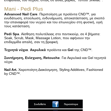
επιφάνειας του νυχιού, όπως σε άλλες μάρκες ‘‘τύπου Shellac’’.
Mani - Pedi Plus
Advanced Nail Care
. Περιποίηση με προϊόντα CND™, για
ενυδάτωση, επούλωση, ενδυνάμωση, αποκατάσταση, με σκοπό
την επαναφορά του νυχιού και του επωνυχίου στη φυσική, υγιή
τους κατάσταση.
Pedi Spa
. Αίσθηση πολυτέλειας στο πεντικιούρ, σε 4 βήματα:
Soak, Scrub, Mask, Massage Lotion, που αφήνουν την
επιδερμίδα απαλή, σαν τη βρεφική.
Τεχνητά νύχια
.
Ακρυλικά
προϊόντα και
Gel
της CND™.
Συντήρηση, Ενίσχυση, Retouche
. Για Aκρυλικά και Gel τεχνητά
νύχια.
Nail Art.
Χειροποίητη Διακόσμηση, Styling Additives, Fashioned
by CND™.