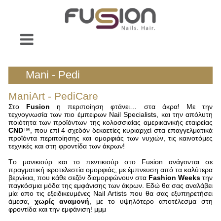
Mani - Pedi
ManiArt - PediCare
Στο
Fusion
η περιποίηση φτάνει… στα άκρα! Με την
τεχνογνωσία των πιο έμπειρων Νail Specialists, και την απόλυτη
ποιότητα των προϊόντων της κολοσσιαίας αμερικανικής εταιρείας
CND
™, που επί 4 σχεδόν δεκαετίες κυριαρχεί στα επαγγελματικά
προϊόντα περιποίησης και ομορφιάς των νυχιών, τις καινοτόμες
τεχνικές και στη φροντίδα των άκρων!
Τo μανικιούρ και το πεντικιούρ στο Fusion ανάγονται σε
πραγματική ιεροτελεστία ομορφιάς, με έμπνευση από τα καλύτερα
βερνίκια, που κάθε σεζόν διαμορφώνουν στα
Fashion Weeks
την
παγκόσμια μόδα της εμφάνισης των άκρων. Εδώ θα σας αναλάβει
μία απο τις εξειδικευμένες Nail Artists που θα σας εξυπηρετήσει
άμεσα,
χωρίς αναμονή
, με το υψηλότερο αποτέλεσμα στη
φροντίδα και την εμφάνιση! μμμ