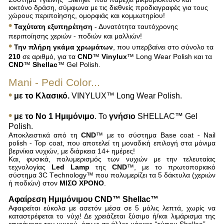
ιοκτόνο δράση, σύμφωνα με τις διεθνείς προδιαγραφές για τους
χώρους περιποίησης, ομορφιάς και κομμωτηρίου!
•
Ταχύτατη εξυπηρέτηση
- Δυνατότητα ταυτόχρονης
περιποίησης χεριών - ποδιών και μαλλιών!
•
Την πλήρη γκάμα
χρωμάτων
, που υπερβαίνει στο σύνολο τα
210
σε αριθμό, για τα
CND
™
Vinylux
™ Long Wear Polish και τα
CND
™
Shellac
™ Gel Polish.
Mani - Pedi Color...
•
με το Kλασικό.
VINYLUX™ Long Wear Polish.
•
με το Νο 1 Ημιμόνιμο
. Το
γνήσιο
SHELLAC™ Gel
Polish.
Αποκλειστικά από τη
CND
™ με το σύστημα Base coat - Nail
polish - Top coat, που αποτελεί τη μοναδική επιλογή στα μόνιμα
βερνίκια νυχιών, με διάρκεια 14+ ημέρες!
Και, φυσικά, πολυμερισμός των νυχιών με την τελευταίας
τεχνολογίας
Led Lamp
της
CND
™, με το πρωτοποριακό
σύστημα 3C Τechnology™ που πολυμερίζει τα 5 δάκτυλα (χεριών
ή ποδιών) στον
ΜΙΣΟ ΧΡΟΝΟ
.
Αφαίρεση Hμιμόνιμου CND™ Shellac™
Αφαιρείται εύκολα με ασετόν μέσα σε 5 μόλις λεπτά, χωρίς να
καταστρέφεται το νύχι! Δε χρειάζεται ξύσιμο ή/και λιμάρισμα της